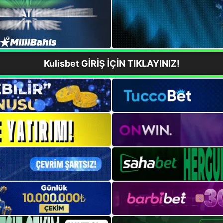
Kulisbet GİRİŞ İÇİN TIKLAYINIZ!