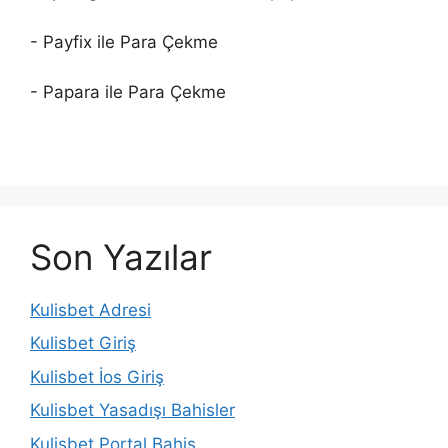
- Payfix ile Para Çekme
- Papara ile Para Çekme
Son Yazılar
Kulisbet Adresi
Kulisbet Giriş
Kulisbet İos Giriş
Kulisbet Yasadışı Bahisler
Kulisbet Portal Bahis