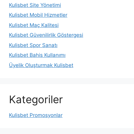
Kulisbet Site Yönetimi
Kulisbet Mobil Hizmetler
Kulisbet Maç Kalitesi
Kulisbet Güvenilirlik Göstergesi
Kulisbet Spor Sanatı
Kulisbet Bahis Kullanımı
Üyelik Oluşturmak Kulisbet
Kategoriler
Kulisbet Promosyonlar