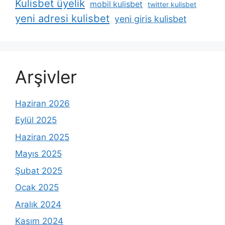
Kulisbet üyelik
mobil kulisbet
twitter kulisbet
yeni adresi kulisbet
yeni giris kulisbet
Arşivler
Haziran 2026
Eylül 2025
Haziran 2025
Mayıs 2025
Şubat 2025
Ocak 2025
Aralık 2024
Kasım 2024