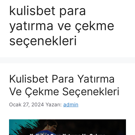
kulisbet para
yatırma ve çekme
seçenekleri
Kulisbet Para Yatırma
Ve Çekme Seçenekleri
Ocak 27, 2024
Yazarı:
admin