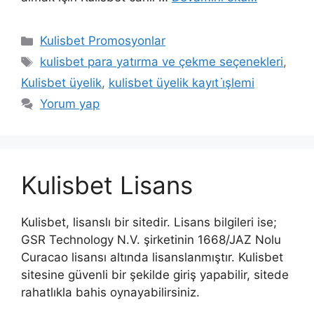
Kategoriler
Kulisbet Promosyonlar
Etiketler
kulisbet para yatırma ve çekme seçenekleri
,
Kulisbet üyelik
,
kulisbet üyelik kayıt i̇şlemi
Yorum yap
Kulisbet Lisans
Kulisbet, lisanslı bir sitedir. Lisans bilgileri ise;
GSR Technology N.V. şirketinin 1668/JAZ Nolu
Curacao lisansı altında lisanslanmıştır. Kulisbet
sitesine güvenli bir şekilde giriş yapabilir, sitede
rahatlıkla bahis oynayabilirsiniz.