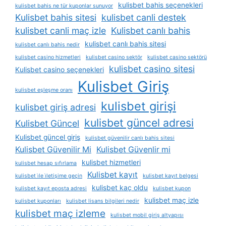
kulisbet bahis seçenekleri
kulisbet bahis ne tür kuponlar sunuyor
Kulisbet bahis sitesi
kulisbet canli destek
kulisbet canli maç izle
Kulisbet canlı bahis
kulisbet canlı bahis sitesi
kulisbet canlı bahis nedir
kulisbet casino hizmetleri
kulisbet casino sektör
kulisbet casino sektörü
kulisbet casino sitesi
Kulisbet casino seçenekleri
Kulisbet Giriş
kulisbet eşleşme oranı
kulisbet girişi
kulisbet giriş adresi
kulisbet güncel adresi
Kulisbet Güncel
Kulisbet güncel giriş
kulisbet güvenilir canlı bahis sitesi
Kulisbet Güvenilir Mi
Kulisbet Güvenlir mi
kulisbet hizmetleri
kulisbet hesap sıfırlama
Kulisbet kayıt
kulisbet i̇le i̇letişime geçin
kulisbet kayıt belgesi
kulisbet kaç oldu
kulisbet kayıt eposta adresi
kulisbet kupon
kulisbet maç izle
kulisbet kuponları
kulisbet lisans bilgileri nedir
kulisbet maç izleme
kulisbet mobil giriş altyapısı