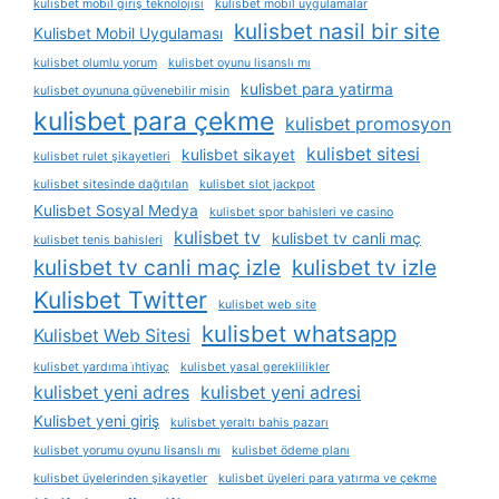
kulisbet mobil giriş teknolojisi
kulisbet mobil uygulamalar
kulisbet nasil bir site
Kulisbet Mobil Uygulaması
kulisbet olumlu yorum
kulisbet oyunu lisanslı mı
kulisbet para yatirma
kulisbet oyununa güvenebilir misin
kulisbet para çekme
kulisbet promosyon
kulisbet sitesi
kulisbet sikayet
kulisbet rulet şikayetleri
kulisbet sitesinde dağıtılan
kulisbet slot jackpot
Kulisbet Sosyal Medya
kulisbet spor bahisleri ve casino
kulisbet tv
kulisbet tv canli maç
kulisbet tenis bahisleri
kulisbet tv canli maç izle
kulisbet tv izle
Kulisbet Twitter
kulisbet web site
kulisbet whatsapp
Kulisbet Web Sitesi
kulisbet yardıma i̇htiyaç
kulisbet yasal gereklilikler
kulisbet yeni adres
kulisbet yeni adresi
Kulisbet yeni giriş
kulisbet yeraltı bahis pazarı
kulisbet yorumu oyunu lisanslı mı
kulisbet ödeme planı
kulisbet üyelerinden şikayetler
kulisbet üyeleri para yatırma ve çekme