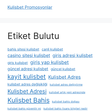
Kulisbet Promosyonlar
Etiket Bulutu
bahis sitesi kulisbet
canli kulisbet
casino sitesi kulisbet
giris adresi kulisbet
giris yap kulisbet
giris kulisbet
güncel adresi kulisbet
güncel kulisbet
kayit kulisbet
Kulisbet Adres
kulisbet adres değişikliği
kulisbet adres değiştirme
Kulisbet Adresi
kulisbet artık yeni adresinde
Kulisbet Bahis
kulisbet bahis doğası
kulisbet bahis güvenilir mi
kulisbet bahis lisans bilgileri nedir