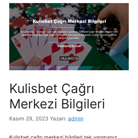
Kulisbet Çağrı
Merkezi Bilgileri
Kasım 29, 2023
Yazarı:
admin
Kulisbet çağrı merkezi bilgileri tek yapmanız