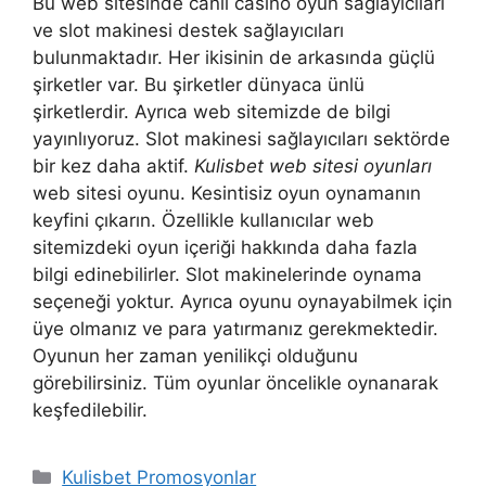
Bu web sitesinde canlı casino oyun sağlayıcıları
ve slot makinesi destek sağlayıcıları
bulunmaktadır. Her ikisinin de arkasında güçlü
şirketler var. Bu şirketler dünyaca ünlü
şirketlerdir. Ayrıca web sitemizde de bilgi
yayınlıyoruz. Slot makinesi sağlayıcıları sektörde
bir kez daha aktif.
Kulisbet web sitesi oyunları
web sitesi oyunu. Kesintisiz oyun oynamanın
keyfini çıkarın. Özellikle kullanıcılar web
sitemizdeki oyun içeriği hakkında daha fazla
bilgi edinebilirler. Slot makinelerinde oynama
seçeneği yoktur. Ayrıca oyunu oynayabilmek için
üye olmanız ve para yatırmanız gerekmektedir.
Oyunun her zaman yenilikçi olduğunu
görebilirsiniz. Tüm oyunlar öncelikle oynanarak
keşfedilebilir.
Kategoriler
Kulisbet Promosyonlar