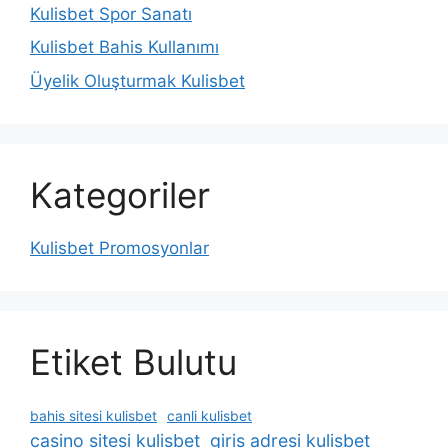
Kulisbet Spor Sanatı
Kulisbet Bahis Kullanımı
Üyelik Oluşturmak Kulisbet
Kategoriler
Kulisbet Promosyonlar
Etiket Bulutu
bahis sitesi kulisbet
canli kulisbet
casino sitesi kulisbet
giris adresi kulisbet