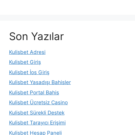
Son Yazılar
Kulisbet Adresi
Kulisbet Giriş
Kulisbet İos Giriş
Kulisbet Yasadışı Bahisler
Kulisbet Portal Bahis
Kulisbet Ücretsiz Casino
Kulisbet Sürekli Destek
Kulisbet Tarayıcı Erişimi
Kulisbet Hesap Paneli