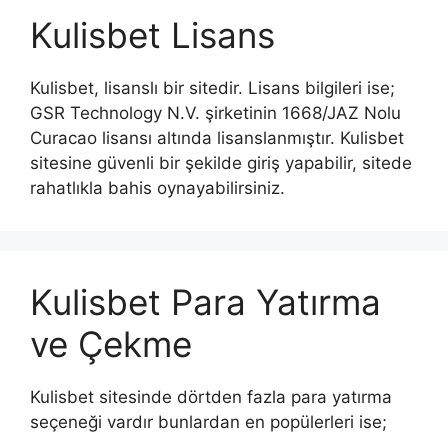
Kulisbet Lisans
Kulisbet, lisanslı bir sitedir. Lisans bilgileri ise;
GSR Technology N.V. şirketinin 1668/JAZ Nolu
Curacao lisansı altında lisanslanmıştır. Kulisbet
sitesine güvenli bir şekilde giriş yapabilir, sitede
rahatlıkla bahis oynayabilirsiniz.
Kulisbet Para Yatırma
ve Çekme
Kulisbet sitesinde dörtden fazla para yatırma
seçeneği vardır bunlardan en popülerleri ise;